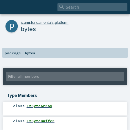

p
izumi
.
fundamentals
.
platform
bytes
package
bytes
Type Members
class
IzByteArray
class
IzByteBuffer