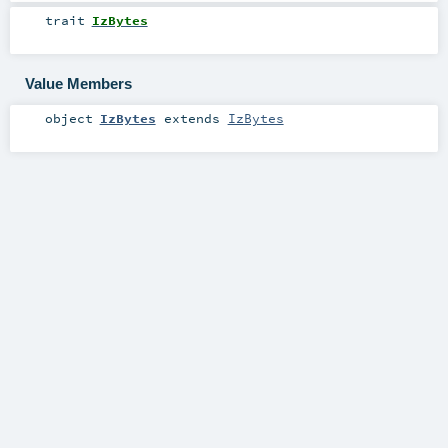
trait
IzBytes
Value Members
object
IzBytes
extends
IzBytes